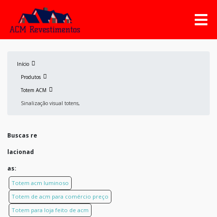
Início
Produtos
Totem ACM
Sinalização visual totens,
Buscas re
lacionad
as:
Totem acm luminoso
Totem de acm para comércio preço
Totem para loja feito de acm