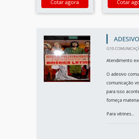
Cotar agora
Cotar ag
ADESIV
G10 COMUNICAÇÃO
Atendimento exc
O adesivo comun
comunicação vis
para isso acont
forneça materia
Para vitrines...