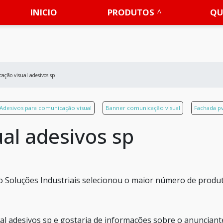
INICIO
PRODUTOS
QU
ação visual adesivos sp
Adesivos para comunicação visual
Banner comunicação visual
Fachada p
al adesivos sp
 o Soluções Industriais selecionou o maior número de produ
l adesivos sp e gostaria de informações sobre o anunciant