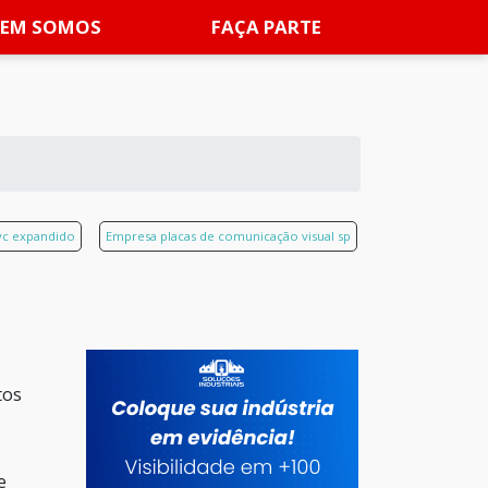
EM SOMOS
FAÇA PARTE
vc expandido
Empresa placas de comunicação visual sp
tos
e