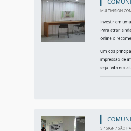
COMUNI
MULTIVISION COM
Investir em uma
Para atrair aind
online o recom
Um dos principai
impressão de im
seja feita em alt
COMUNI
SP SIGN / SÃO PA