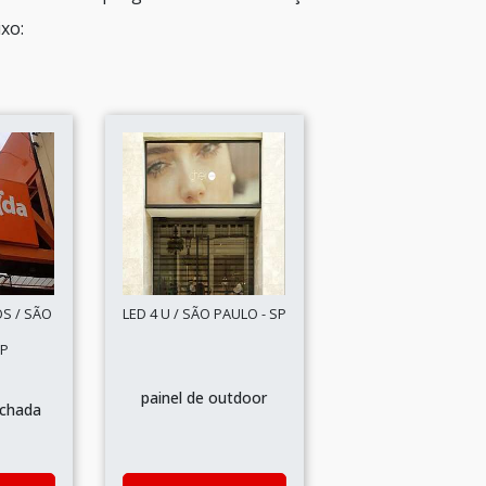
xo:
S / SÃO
LED 4 U / SÃO PAULO - SP
SP
painel de outdoor
achada