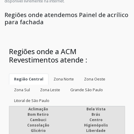
disponível livremente na internet.
Regiões onde atendemos Painel de acrílico
para fachada
Regiões onde a ACM
Revestimentos atende :
Região Central
Zona Norte
Zona Oeste
Zona Sul
Zona Leste
Grande São Paulo
Litoral de São Paulo
Aclimação
Bela Vista
Bom Retiro
Brás
Cambuci
Centro
Consolação
Higienópolis
Glicério
Liberdade