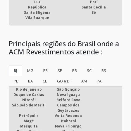
Luz
Pari
República
Santa Cecília
Santa Efigênia
Sé
Vila Buarque
Principais regiões do Brasil onde a
ACM Revestimentos atende :
RJ
MG
ES
SP
PR
SC
RS
PE
BA
CE
GO e DF
AM
PA
Rio de Janeiro
São Gonçalo
Duque de Caxias
Nova Iguaçu
Niterói
Belford Roxo
São João de Meriti
Campos dos
Goytacazes
Petrópolis
Volta Redonda
Magé
Itaboraí
Mesquita
Nova Friburgo