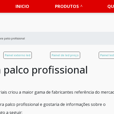
INICIO
PRODUTOS
QU
ara palco profissional
Painel externo led
Painel de led preço
Painel le
 palco profissional
ais criou a maior gama de fabricantes referência do merca
ara palco profissional e gostaria de informações sobre o
go a seguir: