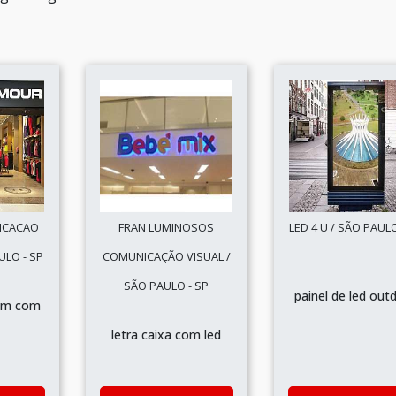
ICACAO
FRAN LUMINOSOS
LED 4 U / SÃO PAULO
ULO - SP
COMUNICAÇÃO VISUAL /
SÃO PAULO - SP
painel de led out
cm com
letra caixa com led