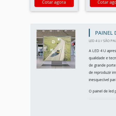
Cotar agora
Cotar ag
PAINEL 
LED 4 U / SÃO PA
A LED 4 U aprese
qualidade e tec
de grande porte
de reproduzir im
inesquecível par
O painel de led p