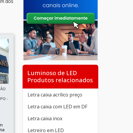
um dos
Luminoso de LED
Produtos relacionados
SÃO
Letra caixa acrílico preço
PO -
Letra caixa com LED em DF
Letra caixa inox
om
rna
Letreiro em LED