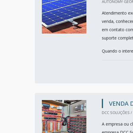
AUTONOMY GEOME
Atendimento exc
venda, conhece
em contato com 
suporte complet
Quando o interes
VENDA D
DCC SOLUÇÕES / 
A empresa ou cli
empresa DCC So