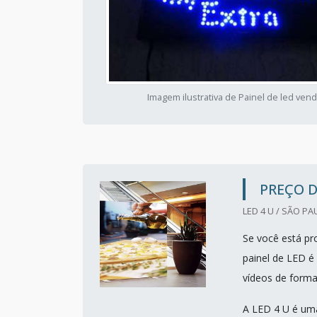
Imagem ilustrativa de Painel de led ven
PREÇO D
LED 4 U / SÃO PA
Se você está pr
painel de LED é 
vídeos de forma
A LED 4 U é uma