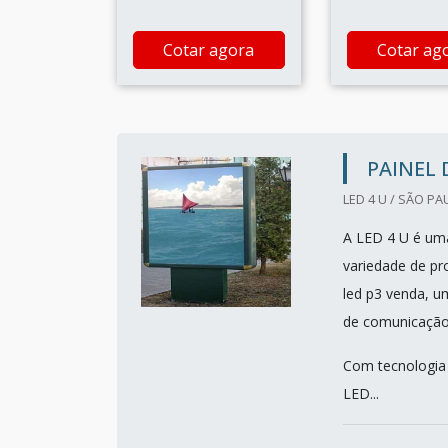
Cotar agora
Cotar ag
PAINEL 
LED 4 U / SÃO PA
A LED 4 U é um
variedade de pro
led p3 venda, u
de comunicação
Com tecnologia d
LED...