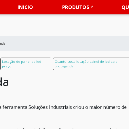
INICIO
PRODUTOS
QU
enda
Locação de painel de led
Quanto custa locação painel de led para
preço
propaganda
da
 a ferramenta Soluções Industriais criou o maior número de