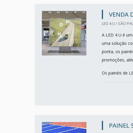
VENDA D
LED 4 U / SÃO PA
A LED 4 U é uma
uma solução co
ponta, os painéi
promoções, alé
Os painéis de LE
PAINEL 