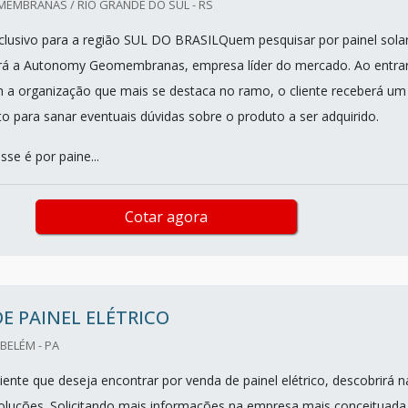
MBRANAS / RIO GRANDE DO SUL - RS
lusivo para a região SUL DO BRASILQuem pesquisar por painel solar
rá a Autonomy Geomembranas, empresa líder do mercado. Ao entra
a organização que mais se destaca no ramo, o cliente receberá um
o para sanar eventuais dúvidas sobre o produto a ser adquirido.
se é por paine...
Cotar agora
E PAINEL ELÉTRICO
BELÉM - PA
ente que deseja encontrar por venda de painel elétrico, descobrirá n
luções. Solicitando mais informações na empresa mais conceituada