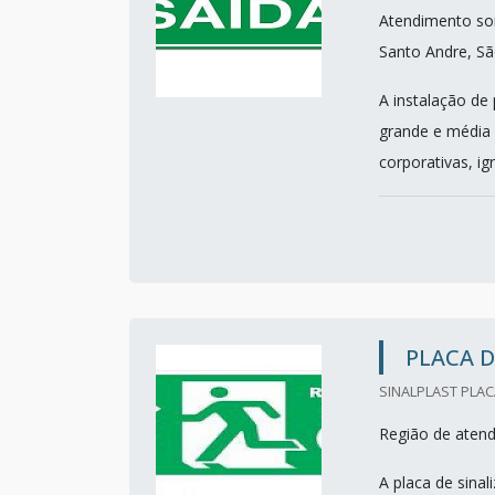
Atendimento so
Santo Andre, Sã
A instalação de 
grande e média 
corporativas, igre
PLACA D
SINALPLAST PLAC
Região de aten
A placa de sina