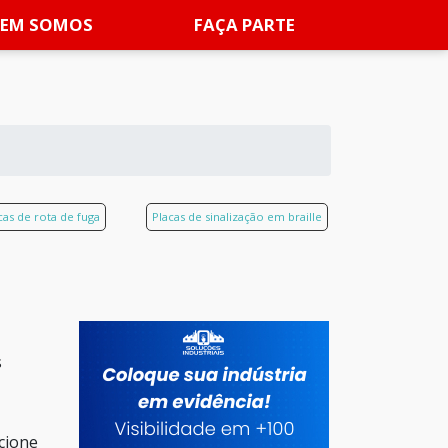
EM SOMOS
FAÇA PARTE
cas de rota de fuga
Placas de sinalização em braille
s
cione