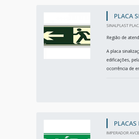
PLACA S
SINALPLAST PLAC
Região de aten
A placa sinaliza
edificações, pe
ocorrência de e
PLACAS 
IMPERADOR AVCB