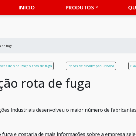
INICIO
PRODUTOS
QU
a de fuga
lacas de sinalização rota de fuga
Placas de sinalização urbana
Pla
ação rota de fuga
ões Industriais desenvolveu o maior número de fabricante
de fuga e gostaria de mais informações sobre a empresa sele