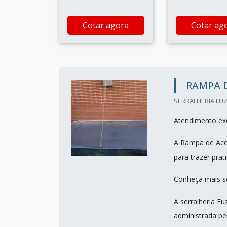
Cotar agora
Cotar ag
RAMPA D
SERRALHERIA FUZ
Atendimento exc
A Rampa de Aces
para trazer prat
Conheça mais s
A serralheria F
administrada pelo