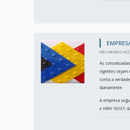
EMPRESA
MEU MUNDO ACESS
As conceituadas
vigentes sejam r
conta a verdade
diariamente.
A empresa segue
e NBR 16537, da